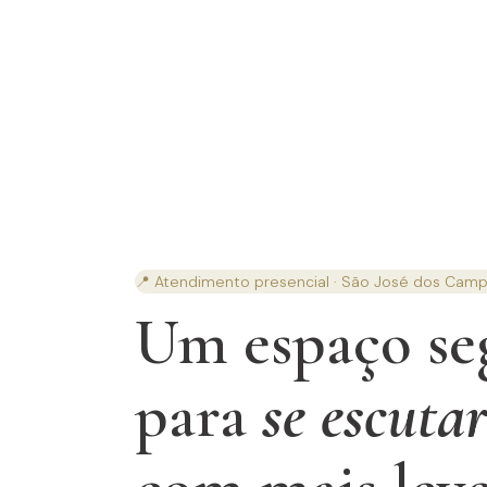
📍 Atendimento presencial · São José dos Cam
Um espaço se
para
se escuta