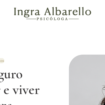
pos
guro
r
e viver